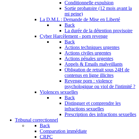
Conditionnelle expulsion
Sortie probatoire (12 mois avant la
mi peine)
La D.M.L : Demande de Mise en Liberté
Back
La durée de la détention provisoire
Cyber Harcèlement - porn revenge
Back
Actions techniques urgentes
Actions civiles urgentes
Actions pénales urgentes
Appels & Emails malveillants
Obligation de retrait sous 24H de
contenus en ligne illicites
Revenge porn : violence
psychologique ou viol de l'intimité ?
Violences sexuelles
Back
Distinguer et comprendre les
infractions sexuelles
Prescription des infractions sexuelles
Tribunal correctionnel
Back
Comparution immédiate
CRPC