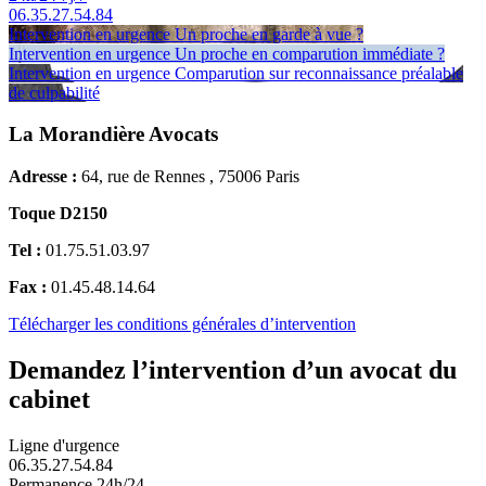
06.35.27.54.84
Intervention en urgence
Un proche en garde à vue ?
Intervention en urgence
Un proche en comparution immédiate ?
Intervention en urgence
Comparution sur reconnaissance préalable
de culpabilité
La Morandière Avocats
Adresse :
64, rue de Rennes , 75006 Paris
Toque D2150
Tel :
01.75.51.03.97
Fax :
01.45.48.14.64
Télécharger les conditions générales d’intervention
Demandez l’intervention d’un avocat du
cabinet
Ligne d'urgence
06.35.27.54.84
Permanence 24h/24