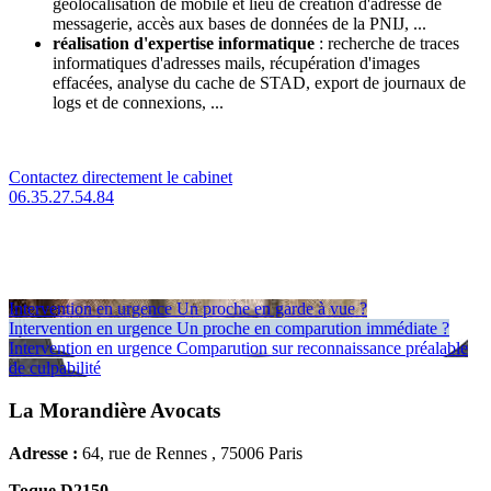
géolocalisation de mobile et lieu de création d'adresse de
messagerie, accès aux bases de données de la PNIJ, ...
réalisation d'expertise informatique
: recherche de traces
informatiques d'adresses mails, récupération d'images
effacées, analyse du cache de STAD, export de journaux de
logs et de connexions, ...
Contactez directement le cabinet
06.35.27.54.84
Intervention en urgence
Un proche en garde à vue ?
Intervention en urgence
Un proche en comparution immédiate ?
Intervention en urgence
Comparution sur reconnaissance préalable
de culpabilité
La Morandière Avocats
Adresse :
64, rue de Rennes , 75006 Paris
Toque D2150