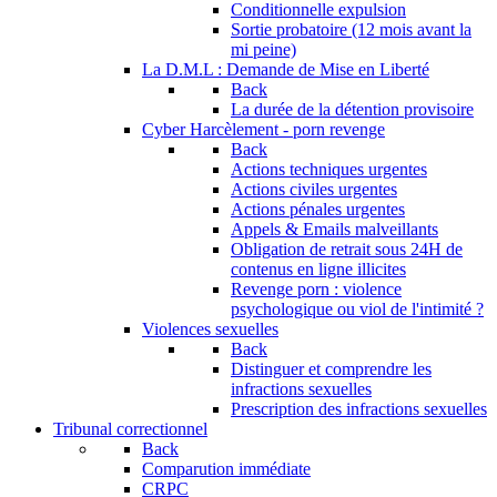
Conditionnelle expulsion
Sortie probatoire (12 mois avant la
mi peine)
La D.M.L : Demande de Mise en Liberté
Back
La durée de la détention provisoire
Cyber Harcèlement - porn revenge
Back
Actions techniques urgentes
Actions civiles urgentes
Actions pénales urgentes
Appels & Emails malveillants
Obligation de retrait sous 24H de
contenus en ligne illicites
Revenge porn : violence
psychologique ou viol de l'intimité ?
Violences sexuelles
Back
Distinguer et comprendre les
infractions sexuelles
Prescription des infractions sexuelles
Tribunal correctionnel
Back
Comparution immédiate
CRPC