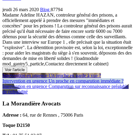
jeudi 26 mars 2020
Blog
87794
Madame Adeline HAZAN, controleur général des prisons, a
officiellement appelé à prendre des mesures "immédiates et
concrètes" pour les prisons ! La controleur général des prisons aurait
précisé qu'il était nécessaire de faire encore sortir 6000 ou 7000
détenus pour la sécurité des détenus comme celle des surveillants.
Dans une interview sur Europe 1 , elle précisait que la situation était
"explosive". La détentition provisoire est, selon la loi, exceptionnelle
: pour aider les magistrats du siège à s'en souvenir, déposons des des
demandes de mise en liberté solides ! {loadmodule
mod_gantry5_particle,Contactez directement le cabinet}
Voir l'article
Intervention en urgence
Un proche en garde à vue ?
Intervention en urgence
Un proche en comparution immédiate ?
Intervention en urgence
Comparution sur reconnaissance préalable
de culpabilité
La Morandière Avocats
Adresse :
64, rue de Rennes , 75006 Paris
Toque D2150