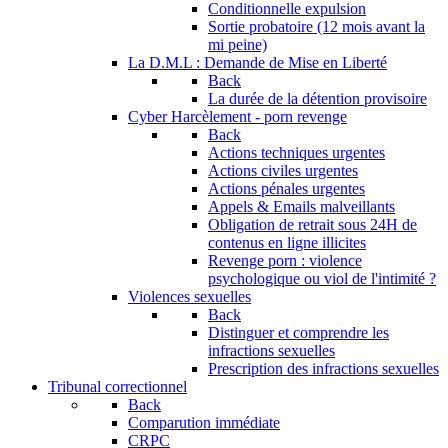
Conditionnelle expulsion
Sortie probatoire (12 mois avant la
mi peine)
La D.M.L : Demande de Mise en Liberté
Back
La durée de la détention provisoire
Cyber Harcèlement - porn revenge
Back
Actions techniques urgentes
Actions civiles urgentes
Actions pénales urgentes
Appels & Emails malveillants
Obligation de retrait sous 24H de
contenus en ligne illicites
Revenge porn : violence
psychologique ou viol de l'intimité ?
Violences sexuelles
Back
Distinguer et comprendre les
infractions sexuelles
Prescription des infractions sexuelles
Tribunal correctionnel
Back
Comparution immédiate
CRPC