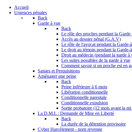
Accueil
Urgences pénales
Back
Garde à vue
Back
Le rôle des proches pendant la Garde
Accès au dossier pénal (G.A.V)
Le rôle de l'avocat pendant la Garde-
Le droit au témoin pendant la Garde-
Droit au médecin (pendant la garde à 
Les suites possibles de la garde à vue
Comment savoir si un proche est en g
Saisies et Perquisitions
Aménager une peine
Back
Peine inférieure à 6 mois
Libération conditionnelle
Conditionnelle parentale
Conditionnelle expulsion
Sortie probatoire (12 mois avant la mi
La D.M.L : Demande de Mise en Liberté
Back
La durée de la détention provisoire
Cyber Harcèlement - porn revenge