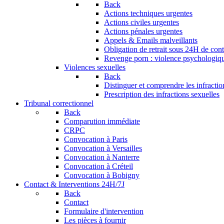
Back
Actions techniques urgentes
Actions civiles urgentes
Actions pénales urgentes
Appels & Emails malveillants
Obligation de retrait sous 24H de conte
Revenge porn : violence psychologique
Violences sexuelles
Back
Distinguer et comprendre les infractio
Prescription des infractions sexuelles
Tribunal correctionnel
Back
Comparution immédiate
CRPC
Convocation à Paris
Convocation à Versailles
Convocation à Nanterre
Convocation à Créteil
Convocation à Bobigny
Contact & Interventions 24H/7J
Back
Contact
Formulaire d'intervention
Les pièces à fournir