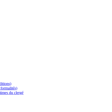
ditions)
formalités)
times du clergé