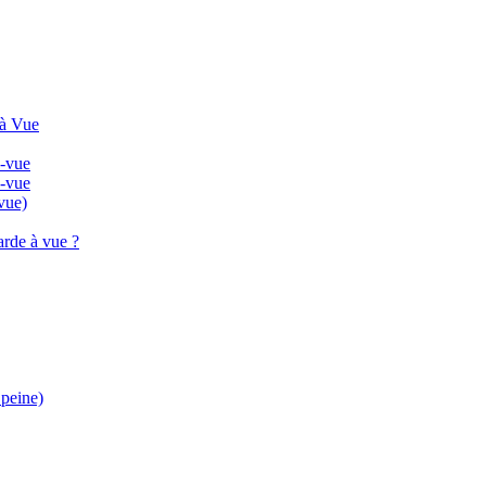
 à Vue
à-vue
à-vue
vue)
arde à vue ?
 peine)