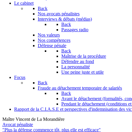
Le cabinet
Back
Nos avocats pénalistes
Interviews & débats (médias)
Back
Passages radio
Nos valeurs
Nos compétences
Défense pénale
Back
Maîtrise de la procédure
Défendre au fond
La personnalité
Une peine juste et utile
Focus
Back
Fraude au détachement temporaire de salariés
Back
Avant le détachement (formalités, con
Pendant le détachement (conditions et 
Rapport de la C.I.A.S.E et perspectives d'indemnisation des vic
Maître Vincent de La Morandière
Avocat pénaliste
"Plus la défense commence tôt, plus elle est efficace"