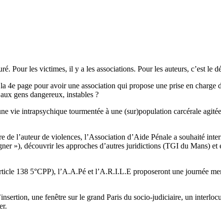
é. Pour les victimes, il y a les associations. Pour les auteurs, c’est le dé
la 4e page pour avoir une association qui propose une prise en charge de
 aux gens dangereux, instables ?
une vie intrapsychique tourmentée à une (sur)population carcérale agitée.
re de l’auteur de violences, l’Association d’Aide Pénale a souhaité inter
gner »), découvrir les approches d’autres juridictions (TGI du Mans) et 
article 138 5°CPP), l’A.A.Pé et l’A.R.I.L.E proposeront une journée men
nsertion, une fenêtre sur le grand Paris du socio-judiciaire, un interlocut
er.