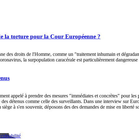
de la torture pour la Cour Européenne ?
nne des droits de l'Homme, comme un "traitement inhumain et dégradant"
coronavirus, la surpopulation caracérale est particulièrement dangereus
enus
t appelé à prendre des mesures "immédiates et concrètes" pour les priso
 des détenus comme celle des surveillants. Dans une interview sur Europe 
ts du siège à s'en souvenir, déposons des des demandes de mise en libert
culpabilité