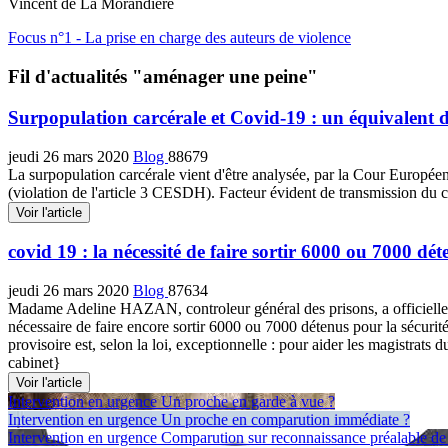
Vincent de La Morandière
Focus n°1 - La prise en charge des auteurs de violence
Fil d'actualités "aménager une peine"
Surpopulation carcérale et Covid-19 : un équivalent 
jeudi 26 mars 2020
Blog
88679
La surpopulation carcérale vient d'être analysée, par la Cour Europée
(violation de l'article 3 CESDH). Facteur évident de transmission du 
Voir l'article
covid 19 : la nécessité de faire sortir 6000 ou 7000 dét
jeudi 26 mars 2020
Blog
87634
Madame Adeline HAZAN, controleur général des prisons, a officiellemen
nécessaire de faire encore sortir 6000 ou 7000 détenus pour la sécurité
provisoire est, selon la loi, exceptionnelle : pour aider les magistra
cabinet}
Voir l'article
Intervention en urgence
Un proche en garde à vue ?
Intervention en urgence
Un proche en comparution immédiate ?
Intervention en urgence
Comparution sur reconnaissance préalable de 