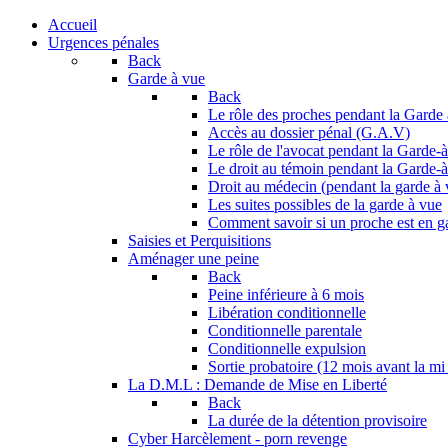
Accueil
Urgences pénales
Back
Garde à vue
Back
Le rôle des proches pendant la Garde
Accès au dossier pénal (G.A.V)
Le rôle de l'avocat pendant la Garde-
Le droit au témoin pendant la Garde-
Droit au médecin (pendant la garde à 
Les suites possibles de la garde à vue
Comment savoir si un proche est en g
Saisies et Perquisitions
Aménager une peine
Back
Peine inférieure à 6 mois
Libération conditionnelle
Conditionnelle parentale
Conditionnelle expulsion
Sortie probatoire (12 mois avant la mi
La D.M.L : Demande de Mise en Liberté
Back
La durée de la détention provisoire
Cyber Harcèlement - porn revenge