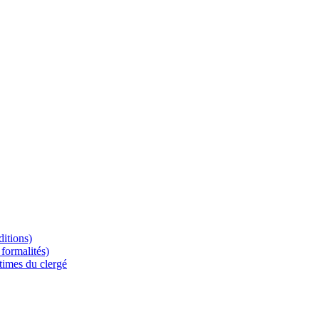
ditions)
formalités)
times du clergé