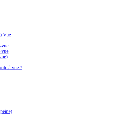
 à Vue
à-vue
à-vue
vue)
arde à vue ?
 peine)