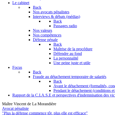
Le cabinet
Back
Nos avocats pénalistes
Interviews & débats (médias)
Back
Passages radio
Nos valeurs
Nos compétences
Défense pénale
Back
Maîtrise de la procédure
Défendre au fond
La personnalité
Une peine juste et utile
Focus
Back
Fraude au détachement temporaire de salariés
Back
Avant le détachement (formalités, con
Pendant le détachement (conditions et 
Rapport de la C.I.A.S.E et perspectives d'indemnisation des vic
Maître Vincent de La Morandière
Avocat pénaliste
"Plus la défense commence tôt, plus elle est efficace"