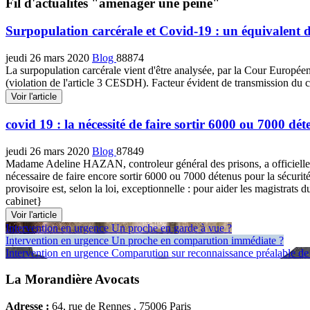
Fil d'actualités "aménager une peine"
Surpopulation carcérale et Covid-19 : un équivalent 
jeudi 26 mars 2020
Blog
88874
La surpopulation carcérale vient d'être analysée, par la Cour Europée
(violation de l'article 3 CESDH). Facteur évident de transmission du 
Voir l'article
covid 19 : la nécessité de faire sortir 6000 ou 7000 dét
jeudi 26 mars 2020
Blog
87849
Madame Adeline HAZAN, controleur général des prisons, a officiellemen
nécessaire de faire encore sortir 6000 ou 7000 détenus pour la sécurité
provisoire est, selon la loi, exceptionnelle : pour aider les magistra
cabinet}
Voir l'article
Intervention en urgence
Un proche en garde à vue ?
Intervention en urgence
Un proche en comparution immédiate ?
Intervention en urgence
Comparution sur reconnaissance préalable de 
La Morandière Avocats
Adresse :
64, rue de Rennes , 75006 Paris