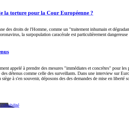
de la torture pour la Cour Européenne ?
nne des droits de l'Homme, comme un "traitement inhumain et dégradant"
coronavirus, la surpopulation caracérale est particulièrement dangereus
enus
t appelé à prendre des mesures "immédiates et concrètes" pour les priso
 des détenus comme celle des surveillants. Dans une interview sur Europe 
ts du siège à s'en souvenir, déposons des des demandes de mise en libert
culpabilité