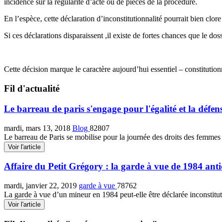
incidence sur la régularité d’acte ou de pièces de la procédure.
En l’espèce, cette déclaration d’inconstitutionnalité pourrait bien cl
Si ces déclarations disparaissent ,il existe de fortes chances que le dos
Cette décision marque le caractère aujourd’hui essentiel – constitution
Fil d'actualité
Le barreau de paris s'engage pour l'égalité et la défen
mardi, mars 13, 2018
Blog
82807
Le barreau de Paris se mobilise pour la journée des droits des femmes 
Voir l'article
Affaire du Petit Grégory : la garde à vue de 1984 anti
mardi, janvier 22, 2019
garde à vue
78762
La garde à vue d’un mineur en 1984 peut-elle être déclarée inconstituti
Voir l'article