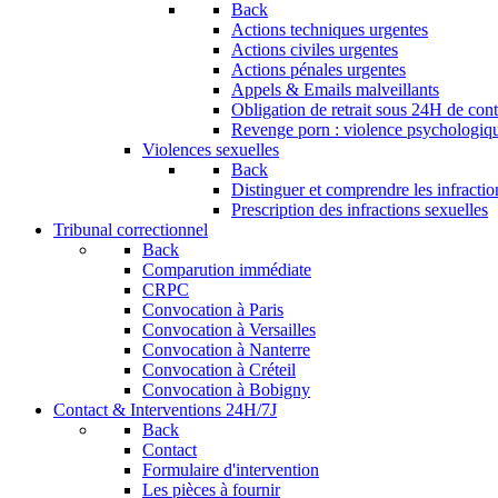
Back
Actions techniques urgentes
Actions civiles urgentes
Actions pénales urgentes
Appels & Emails malveillants
Obligation de retrait sous 24H de conte
Revenge porn : violence psychologique
Violences sexuelles
Back
Distinguer et comprendre les infractio
Prescription des infractions sexuelles
Tribunal correctionnel
Back
Comparution immédiate
CRPC
Convocation à Paris
Convocation à Versailles
Convocation à Nanterre
Convocation à Créteil
Convocation à Bobigny
Contact & Interventions 24H/7J
Back
Contact
Formulaire d'intervention
Les pièces à fournir