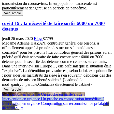
transmission du coronavirus, la surpopulation caracérale est
particulièrement dangereuse en période de pandémie.
Voir l'article
covid 19 : la nécessité de faire sortir 6000 ou 7000
détenus
jeudi 26 mars 2020
Blog
87799
Madame Adeline HAZAN, controleur général des prisons, a
officiellement appelé à prendre des mesures "immédiates et
concrètes" pour les prisons ! La controleur général des prisons aurait
précisé qu'il était nécessaire de faire encore sortir 6000 ou 7000
détenus pour la sécurité des détenus comme celle des surveillants.
Dans une interview sur Europe 1 , elle précisait que la situation était
"explosive". La détentition provisoire est, selon la loi, exceptionnelle
: pour aider les magistrats du siège à s'en souvenir, déposons des des
demandes de mise en liberté solides ! {loadmodule
mod_gantry5_particle,Contactez directement le cabinet}
Voir l'article
Intervention en urgence
Un proche en garde à vue ?
Intervention en urgence
Un proche en comparution immédiate ?
Intervention en urgence
Comparution sur reconnaissance préalable
de culpabilité