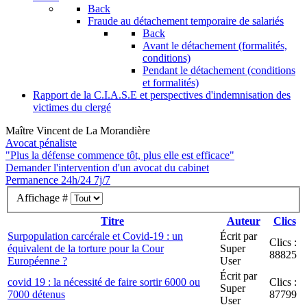
Back
Fraude au détachement temporaire de salariés
Back
Avant le détachement (formalités,
conditions)
Pendant le détachement (conditions
et formalités)
Rapport de la C.I.A.S.E et perspectives d'indemnisation des
victimes du clergé
Maître Vincent de La Morandière
Avocat pénaliste
"Plus la défense commence tôt, plus elle est efficace"
Demander l'intervention
d'un avocat du cabinet
Permanence 24h/24 7j/7
Affichage #
Titre
Auteur
Clics
Surpopulation carcérale et Covid-19 : un
Écrit par
Clics :
équivalent de la torture pour la Cour
Super
88825
Européenne ?
User
Écrit par
covid 19 : la nécessité de faire sortir 6000 ou
Clics :
Super
7000 détenus
87799
User