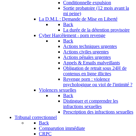
Conditionnelle expulsion
Sortie probatoire (12 mois avant la
mi peine)
La D.M.L : Demande de Mise en Liberté
Back
La durée de la détention provisoire
Cyber Harcèlement - porn revenge
Back
Actions techniques urgentes
Actions civiles urgentes
Actions pénales urgentes
Appels & Emails malveillants
Obligation de retrait sous 24H de
contenus en ligne illicites
Revenge porn : violence
psychologique ou viol de l'intimité ?
Violences sexuelles
Back
Distinguer et comprendre les
infractions sexuelles
Prescription des infractions sexuelles
Tribunal correctionnel
Back
Comparution immédiate
CRPC