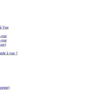
 à Vue
à-vue
à-vue
vue)
arde à vue ?
 peine)