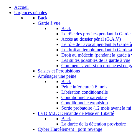
Accueil
Urgences pénales
Back
Garde à vue
Back
Le rôle des proches pendant la Garde
Accès au dossier pénal (G.A.V)
Le rôle de l'avocat pendant la Garde-
Le droit au témoin pendant la Garde-
Droit au médecin (pendant la garde à 
Les suites possibles de la garde à vue
Comment savoir si un proche est en g
Saisies et Perquisitions
Aménager une peine
Back
Peine inférieure à 6 mois
Libération conditionnelle
Conditionnelle parentale
Conditionnelle expulsion
Sortie probatoire (12 mois avant la mi
La D.M.L : Demande de Mise en Liberté
Back
La durée de la détention provisoire
Cyber Harcèlement - porn revenge