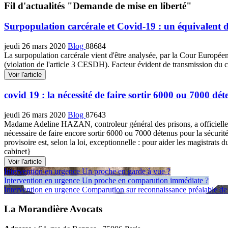
Fil d'actualités "Demande de mise en liberté"
Surpopulation carcérale et Covid-19 : un équivalent 
jeudi 26 mars 2020
Blog
88684
La surpopulation carcérale vient d'être analysée, par la Cour Europée
(violation de l'article 3 CESDH). Facteur évident de transmission du 
Voir l'article
covid 19 : la nécessité de faire sortir 6000 ou 7000 dét
jeudi 26 mars 2020
Blog
87643
Madame Adeline HAZAN, controleur général des prisons, a officiellemen
nécessaire de faire encore sortir 6000 ou 7000 détenus pour la sécurité
provisoire est, selon la loi, exceptionnelle : pour aider les magistra
cabinet}
Voir l'article
Intervention en urgence
Un proche en garde à vue ?
Intervention en urgence
Un proche en comparution immédiate ?
Intervention en urgence
Comparution sur reconnaissance préalable de 
La Morandière Avocats