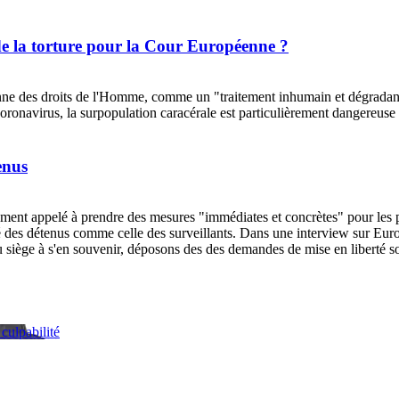
de la torture pour la Cour Européenne ?
nne des droits de l'Homme, comme un "traitement inhumain et dégradant"
coronavirus, la surpopulation caracérale est particulièrement dangereus
enus
t appelé à prendre des mesures "immédiates et concrètes" pour les priso
 des détenus comme celle des surveillants. Dans une interview sur Europe 
ts du siège à s'en souvenir, déposons des des demandes de mise en libert
culpabilité