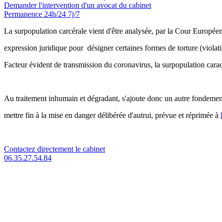
Demander l'intervention
d'un avocat du cabinet
Permanence 24h/24 7j/7
La surpopulation carcérale vient d'être analysée, par la Cour Europ
expression juridique pour désigner certaines formes de torture (viola
Facteur évident de transmission du coronavirus, la surpopulation cara
Au traitement inhumain et dégradant, s'ajoute donc un autre fondement
mettre fin à la mise en danger délibérée d'autrui, prévue et réprimée à
Contactez directement le cabinet
06.35.27.54.84