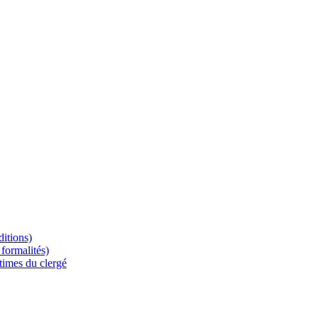
ditions)
formalités)
times du clergé