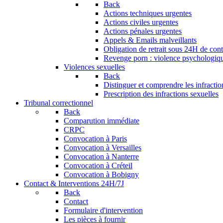
Back
Actions techniques urgentes
Actions civiles urgentes
Actions pénales urgentes
Appels & Emails malveillants
Obligation de retrait sous 24H de conte
Revenge porn : violence psychologique
Violences sexuelles
Back
Distinguer et comprendre les infractio
Prescription des infractions sexuelles
Tribunal correctionnel
Back
Comparution immédiate
CRPC
Convocation à Paris
Convocation à Versailles
Convocation à Nanterre
Convocation à Créteil
Convocation à Bobigny
Contact & Interventions 24H/7J
Back
Contact
Formulaire d'intervention
Les pièces à fournir