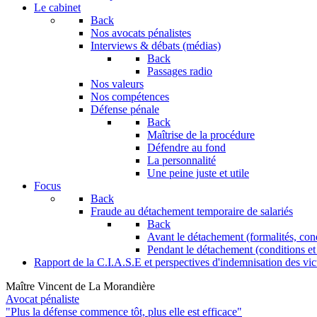
Le cabinet
Back
Nos avocats pénalistes
Interviews & débats (médias)
Back
Passages radio
Nos valeurs
Nos compétences
Défense pénale
Back
Maîtrise de la procédure
Défendre au fond
La personnalité
Une peine juste et utile
Focus
Back
Fraude au détachement temporaire de salariés
Back
Avant le détachement (formalités, con
Pendant le détachement (conditions et 
Rapport de la C.I.A.S.E et perspectives d'indemnisation des vic
Maître Vincent de La Morandière
Avocat pénaliste
"Plus la défense commence tôt, plus elle est efficace"