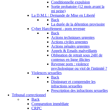
Conditionnelle expulsion
Sortie probatoire (12 mois avant la
mi peine)
La D.M.L : Demande de Mise en Liberté
Back
La durée de la détention provisoire
Cyber Harcèlement - porn revenge
Back
Actions techniques urgentes
Actions civiles urgentes
Actions pénales urgentes
Appels & Emails malveillants
Obligation de retrait sous 24H de
contenus en ligne illicites
Revenge porn : violence
psychologique ou viol de l'intimité ?
Violences sexuelles
Back
Distinguer et comprendre les
infractions sexuelles
Prescription des infractions sexuelles
Tribunal correctionnel
Back
Comparution immédiate
CRPC