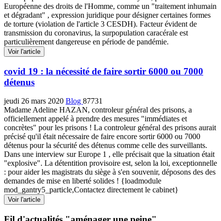
Européenne des droits de l'Homme, comme un "traitement inhumain
et dégradant" , expression juridique pour désigner certaines formes
de torture (violation de l'article 3 CESDH). Facteur évident de
transmission du coronavirus, la surpopulation caracérale est
particulièrement dangereuse en période de pandémie.
Voir l'article
covid 19 : la nécessité de faire sortir 6000 ou 7000
détenus
jeudi 26 mars 2020
Blog
87731
Madame Adeline HAZAN, controleur général des prisons, a
officiellement appelé à prendre des mesures "immédiates et
concrètes" pour les prisons ! La controleur général des prisons aurait
précisé qu'il était nécessaire de faire encore sortir 6000 ou 7000
détenus pour la sécurité des détenus comme celle des surveillants.
Dans une interview sur Europe 1 , elle précisait que la situation était
"explosive". La détentition provisoire est, selon la loi, exceptionnelle
: pour aider les magistrats du siège à s'en souvenir, déposons des des
demandes de mise en liberté solides ! {loadmodule
mod_gantry5_particle,Contactez directement le cabinet}
Voir l'article
Fil d'actualités "aménager une peine"