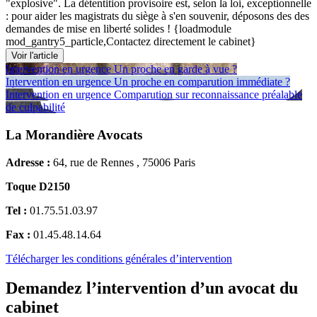
"explosive". La détentition provisoire est, selon la loi, exceptionnelle
: pour aider les magistrats du siège à s'en souvenir, déposons des des
demandes de mise en liberté solides ! {loadmodule
mod_gantry5_particle,Contactez directement le cabinet}
Voir l'article
Intervention en urgence
Un proche en garde à vue ?
Intervention en urgence
Un proche en comparution immédiate ?
Intervention en urgence
Comparution sur reconnaissance préalable
de culpabilité
La Morandière Avocats
Adresse :
64, rue de Rennes , 75006 Paris
Toque D2150
Tel :
01.75.51.03.97
Fax :
01.45.48.14.64
Télécharger les conditions générales d’intervention
Demandez l’intervention d’un avocat du
cabinet