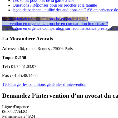
Les suites possibles de la garde à vue
Questions / Réponses pour les proches et la famille
leçon de patience : nullité des auditions de GAV en présence d
Intervention en urgence
Un proche en garde à vue ?
Intervention en urgence
Un proche en comparution immédiate ?
Intervention en urgence
Comparution sur reconnaissance préalable de 
La Morandière Avocats
Adresse :
64, rue de Rennes , 75006 Paris
Toque D2150
Tel :
01.75.51.03.97
Fax :
01.45.48.14.64
Télécharger les conditions générales d’intervention
Demandez l’intervention d’un avocat du c
Ligne d'urgence
06.35.27.54.84
Permanence 24h/24