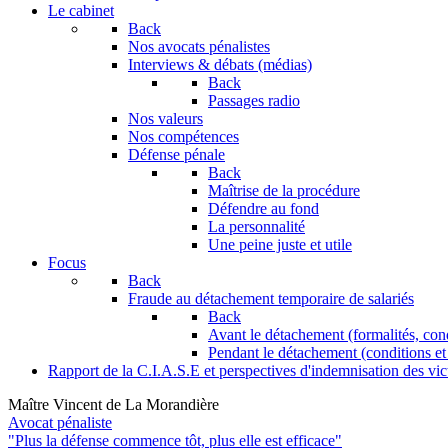
Le cabinet
Back
Nos avocats pénalistes
Interviews & débats (médias)
Back
Passages radio
Nos valeurs
Nos compétences
Défense pénale
Back
Maîtrise de la procédure
Défendre au fond
La personnalité
Une peine juste et utile
Focus
Back
Fraude au détachement temporaire de salariés
Back
Avant le détachement (formalités, con
Pendant le détachement (conditions et 
Rapport de la C.I.A.S.E et perspectives d'indemnisation des vic
Maître Vincent de La Morandière
Avocat pénaliste
"Plus la défense commence tôt, plus elle est efficace"