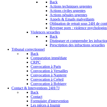
Back
Actions techniques urgentes
Actions civiles urgentes
Actions pénales urgentes
Appels & Emails malveillants
Obligation de retrait sous 24H de conte
Revenge porn : violence psychologique
Violences sexuelles
Back
Distinguer et comprendre les infractio
Prescription des infractions sexuelles
Tribunal correctionnel
Back
Comparution immédiate
CRPC
Convocation à Paris
Convocation à Versailles
Convocation à Nanterre
Convocation à Créteil
Convocation à Bobigny
Contact & Interventions 24H/7J
Back
Contact
Formulaire d'intervention
Les pièces à fournir