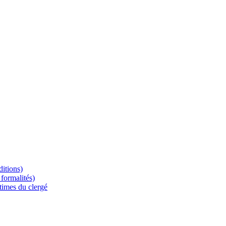
ditions)
formalités)
times du clergé