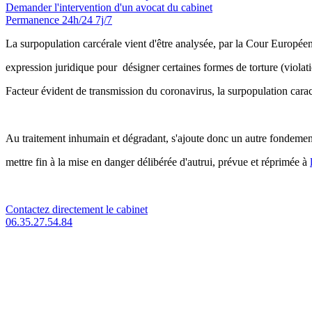
Demander l'intervention
d'un avocat du cabinet
Permanence 24h/24 7j/7
La surpopulation carcérale vient d'être analysée, par la Cour Europ
expression juridique pour désigner certaines formes de torture (viola
Facteur évident de transmission du coronavirus, la surpopulation cara
Au traitement inhumain et dégradant, s'ajoute donc un autre fondement
mettre fin à la mise en danger délibérée d'autrui, prévue et réprimée à
Contactez directement le cabinet
06.35.27.54.84