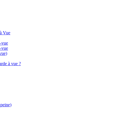
 à Vue
à-vue
à-vue
vue)
arde à vue ?
 peine)