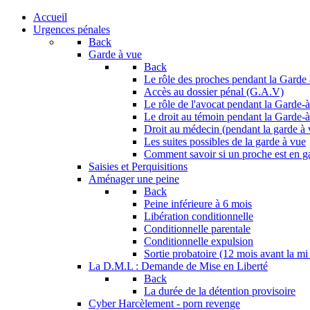
Accueil
Urgences pénales
Back
Garde à vue
Back
Le rôle des proches pendant la Garde
Accès au dossier pénal (G.A.V)
Le rôle de l'avocat pendant la Garde-
Le droit au témoin pendant la Garde-
Droit au médecin (pendant la garde à 
Les suites possibles de la garde à vue
Comment savoir si un proche est en g
Saisies et Perquisitions
Aménager une peine
Back
Peine inférieure à 6 mois
Libération conditionnelle
Conditionnelle parentale
Conditionnelle expulsion
Sortie probatoire (12 mois avant la mi
La D.M.L : Demande de Mise en Liberté
Back
La durée de la détention provisoire
Cyber Harcèlement - porn revenge