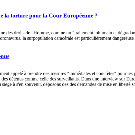
de la torture pour la Cour Européenne ?
nne des droits de l'Homme, comme un "traitement inhumain et dégradant"
coronavirus, la surpopulation caracérale est particulièrement dangereus
enus
t appelé à prendre des mesures "immédiates et concrètes" pour les priso
 des détenus comme celle des surveillants. Dans une interview sur Europe 
ts du siège à s'en souvenir, déposons des des demandes de mise en libert